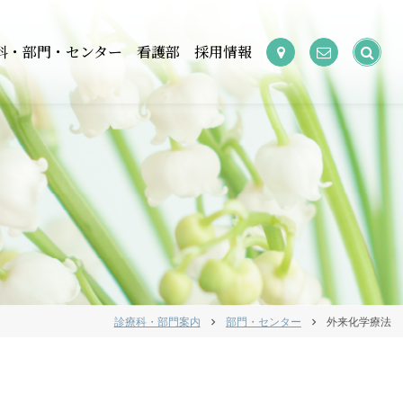
検
科・部門・センター
看護部
採用情報
索:
診療科・部門案内
部門・センター
外来化学療法
chevron_right
chevron_right