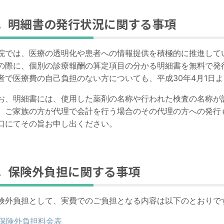
5．明細書の発行状況に関する事項
院では、医療の透明化や患者への情報提供を積極的に推進して
の際に、個別の診療報酬の算定項目の分かる明細書を無料で発
者で医療費の自己負担のない方についても、平成
30
年
4
月
1
日よ
お、明細書には、使用した薬剤の名称や行われた検査の名称が
、ご家族の方が代理で会計を行う場合のその代理の方への発行
口にてその旨お申し出ください。
6．保険外負担に関する事項
険外負担として、実費でのご負担となる内容は以下のとおりで
保険外負担料金表