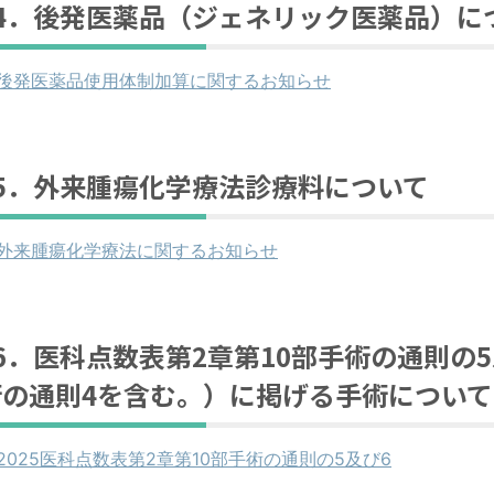
14．後発医薬品（ジェネリック医薬品）に
後発医薬品使用体制加算に関するお知らせ
15．外来腫瘍化学療法診療料について
外来腫瘍化学療法に関するお知らせ
6．医科点数表第
2
章第
10
部手術の通則の
5
術の通則
4
を含む。）に掲げる手術について
2025医科点数表第2章第10部手術の通則の5及び6