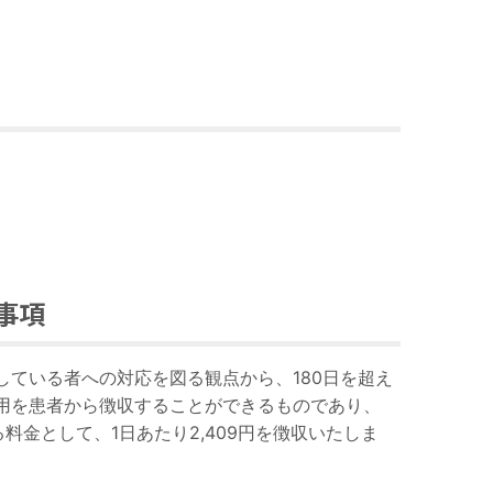
事項
している者への対応を図る観点から、
180
日を超え
用を患者から徴収することができるものであり、
る料金として、
1
日あたり
2,409
円を徴収いたしま