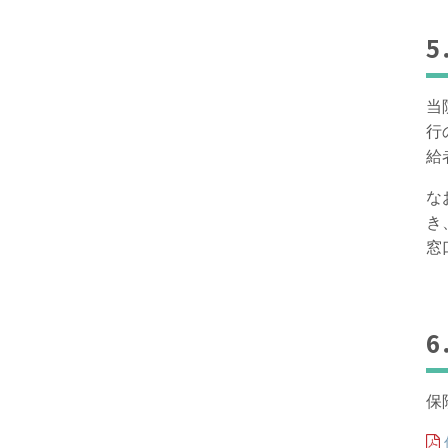
当
行
給
な
き
窓
保