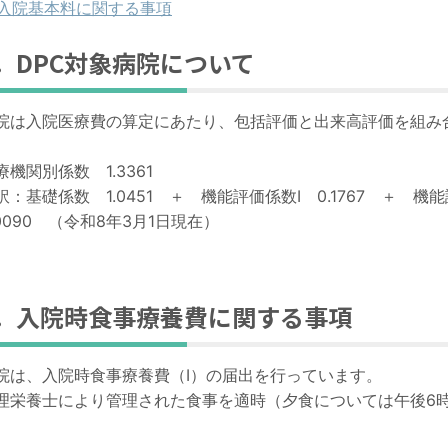
入院基本料に関する事項
．DPC対象病院について
院は入院医療費の算定にあたり、包括評価と出来高評価を組み
。
療機関別係数
1.3361
訳：基礎係数
1.0451
＋ 機能評価係数Ⅰ
0.1767
＋ 機能
0090
（令和
8
年3月
1
日現在）
4．入院時食事療養費に関する事項
院は、入院時食事療養費（Ⅰ）の届出を行っています。
理栄養士により管理された食事を適時（夕食については午後
6