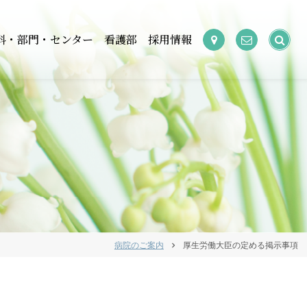
検
科・部門・センター
看護部
採用情報
索:
病院のご案内
厚生労働大臣の定める掲示事項
chevron_right