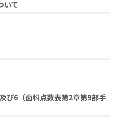
ついて
及び
6
（歯科点数表第
2
章第
9
部手