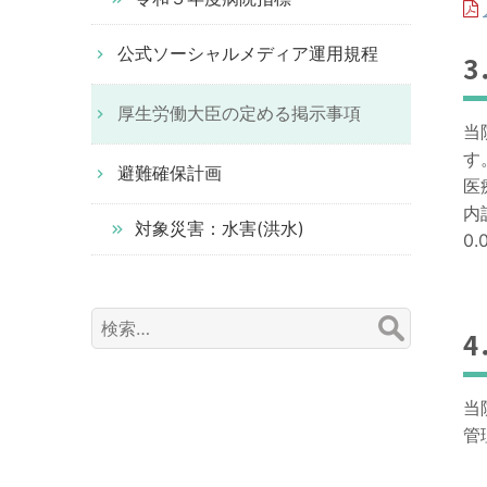
公式ソーシャルメディア運用規程
3
厚生労働大臣の定める掲示事項
当
す
避難確保計画
医
内
対象災害：水害(洪水)
0.
検
索:
当
管