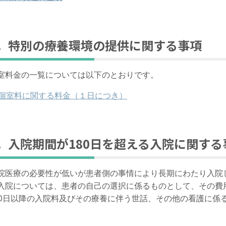
7．特別の療養環境の提供に関する事項
室料金の一覧については以下のとおりです。
個室料に関する料金（１日につき）
8．入院期間が
180
日を超える入院に関する
院医療の必要性が低いが患者側の事情により長期にわたり入院
入院については、患者の自己の選択に係るものとして、その費
0
日以降の入院料及びその療養に伴う世話、その他の看護に係
。