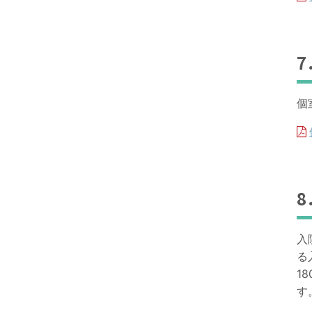
個
入
る
18
す