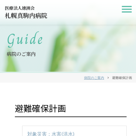
医療法人徳洲会
札幌真駒内病院
Guide
病院のご案内
病院のご案内
chevron_right
避難確保計画
避難確保計画
対象災害：水害(洪水)