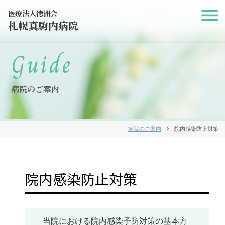
医療法人徳洲会
札幌真駒内病院
Guide
病院のご案内
病院のご案内
chevron_right
院内感染防止対策
院内感染防止対策
当院における院内感染予防対策の基本方