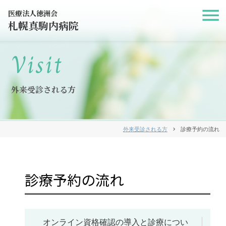
医療法人徳洲会
札幌真駒内病院
Visit
外来受診される方
外来受診される方
chevron_right
診療予約の流れ
診療予約の流れ
オンライン資格確認の導入と診療につい