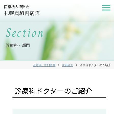
医療法人徳洲会
札幌真駒内病院
Section
診療科・部門
診療科・部門案内
chevron_right
医師紹介
chevron_right
診療科ドクターのご紹介
診療科ドクターのご紹介