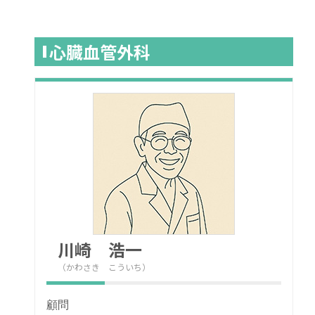
心臓血管外科
川崎 浩一
（かわさき こういち）
顧問