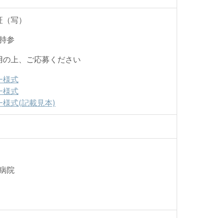
証（写）
持参
用の上、ご応募ください
一様式
一様式
様式(記載見本)
病院