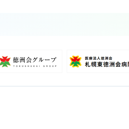
投
稿
ナ
ビ
ゲ
ー
シ
ョ
ン