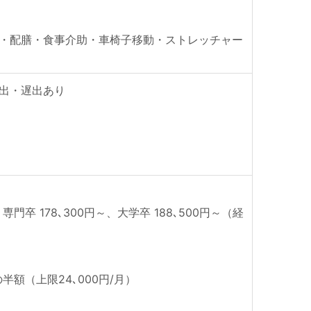
・配膳・食事介助・車椅子移動・ストレッチャー
早出・遅出あり
専門卒 178､300円～、大学卒 188､500円～（経
額（上限24､000円/月）