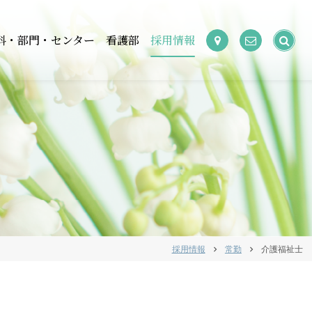
検
科・部門・センター
看護部
採用情報
索:
採用情報
常勤
介護福祉士
chevron_right
chevron_right